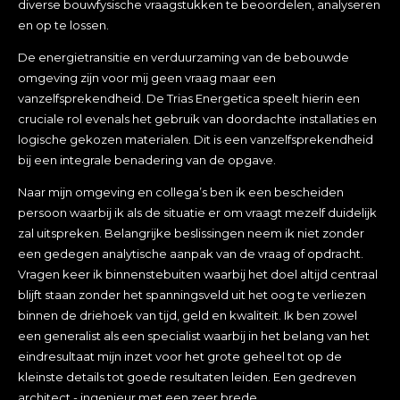
diverse bouwfysische vraagstukken te beoordelen, analyseren
en op te lossen.
De energietransitie en verduurzaming van de bebouwde
omgeving zijn voor mij geen vraag maar een
vanzelfsprekendheid. De Trias Energetica speelt hierin een
cruciale rol evenals het gebruik van doordachte installaties en
logische gekozen materialen. Dit is een vanzelfsprekendheid
bij een integrale benadering van de opgave.
Naar mijn omgeving en collega’s ben ik een bescheiden
persoon waarbij ik als de situatie er om vraagt mezelf duidelijk
zal uitspreken. Belangrijke beslissingen neem ik niet zonder
een gedegen analytische aanpak van de vraag of opdracht.
Vragen keer ik binnenstebuiten waarbij het doel altijd centraal
blijft staan zonder het spanningsveld uit het oog te verliezen
binnen de driehoek van tijd, geld en kwaliteit. Ik ben zowel
een generalist als een specialist waarbij in het belang van het
eindresultaat mijn inzet voor het grote geheel tot op de
kleinste details tot goede resultaten leiden. Een gedreven
architect - ingenieur met een zeer brede