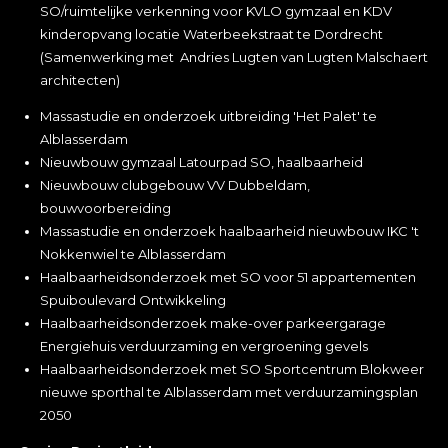
SO/ruimtelijke verkenning voor KVLO gymzaal en KDV
kinderopvang locatie Waterbeekstraat te Dordrecht
(Samenwerking met Andries Lugten van Lugten Malschaert
architecten)
Massastudie en onderzoek uitbreiding 'Het Palet' te
Alblasserdam
Nieuwbouw gymzaal Latourpad SO, haalbaarheid
Nieuwbouw clubgebouw VV Dubbeldam,
bouwvoorbereiding
Massastudie en onderzoek haalbaarheid nieuwbouw IKC 't
Nokkenwiel te Alblasserdam
Haalbaarheidsonderzoek met SO voor 51 appartementen
Spuiboulevard Ontwikkeling
Haalbaarheidsonderzoek make-over parkeergarage
Energiehuis verduurzaming en vergroening gevels
Haalbaarheidsonderzoek met SO Sportcentrum Blokweer
nieuwe sporthal te Alblasserdam met verduurzamingsplan
2050