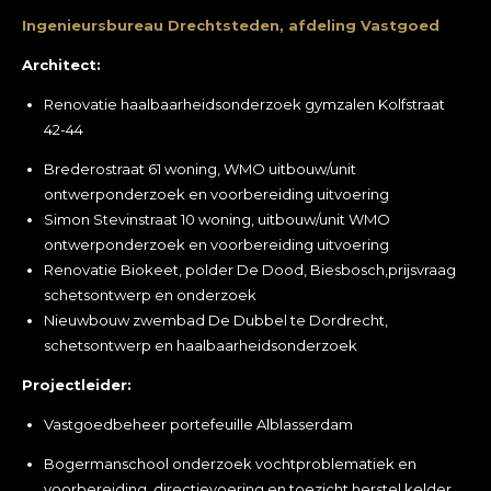
Ingenieursbureau Drechtsteden, afdeling Vastgoed
Architect:
Renovatie haalbaarheidsonderzoek gymzalen Kolfstraat
42-44
Brederostraat 61 woning, WMO uitbouw/unit
ontwerponderzoek en voorbereiding uitvoering
Simon Stevinstraat 10 woning, uitbouw/unit WMO
ontwerponderzoek en voorbereiding uitvoering
Renovatie Biokeet, polder De Dood, Biesbosch,prijsvraag
schetsontwerp en onderzoek
Nieuwbouw zwembad De Dubbel te Dordrecht,
schetsontwerp en haalbaarheidsonderzoek
Projectleider:
Vastgoedbeheer portefeuille Alblasserdam
Bogermanschool onderzoek vochtproblematiek en
voorbereiding, directievoering en toezicht herstel kelder