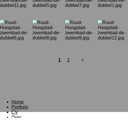
1
2
Home
Portfolio
CV
Over
Contact
© 2026 Copyright Ruud Hoogstad