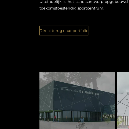
Uiteindelijk is het schetsontwerp opgebou
toekomstbestendig sportcentrum.
Direct terug naar portfolio